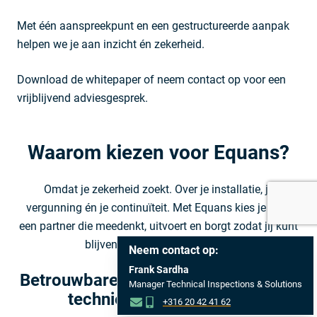
Met één aanspreekpunt en een gestructureerde aanpak
helpen we je aan inzicht én zekerheid.
Download de whitepaper of neem contact op voor een
vrijblijvend adviesgesprek.
Waarom kiezen voor Equans?
Omdat je zekerheid zoekt. Over je installatie, je
vergunning én je continuïteit. Met Equans kies je voor
een partner die meedenkt, uitvoert en borgt zodat jij kunt
blijven focussen op je proces.
Neem contact op:
Frank Sardha
Betrouwbare partner met kennis van
Manager Technical Inspections & Solutions
techniek én regelgeving
+316 20 42 41 62