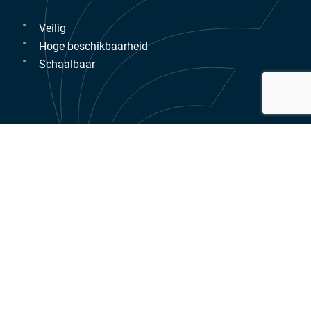
Veilig
Hoge beschikbaarheid
Schaalbaar
Solide en flexibele basis met
VMmare vSphere
Aan de basis onze IaaS-dienstverlening staan de
VMmare vSphere producten, toonaangevend in cloud
computing en server virtualisatie. Met de hypervisor als
virtualisatielaag is het mogelijk het OS los te koppelen
van de hardware, waardoor er bijvoorbeeld meerdere