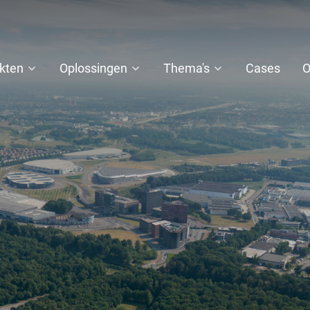
kten
Oplossingen
Thema's
Cases
O