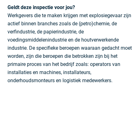
Geldt deze inspectie voor jou?
Werkgevers die te maken krijgen met explosiegevaar zijn
actief binnen branches zoals de (petro)chemie, de
verfindustrie, de papierindustrie, de
voedingsmiddelenindustrie en de houtverwerkende
Neem contact op:
industrie. De specifieke beroepen waaraan gedacht moet
Nanno Winkel
worden, zijn die beroepen die betrokken zijn bij het
Expert inspecties
primaire proces van het bedrijf zoals: operators van
+31 6 225 474 46
installaties en machines, installateurs,
onderhoudsmonteurs en logistiek medewerkers.
Wat is explosieveiligheid?
Explosiegevaar (ATEX Zone) kan zich in alle
ondernemingen voordoen waar brandbare gassen,