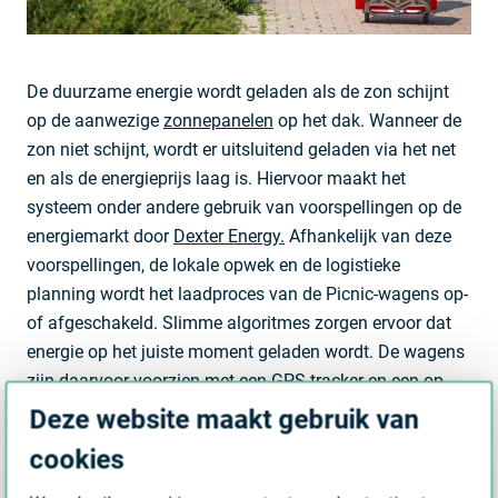
De duurzame energie wordt geladen als de zon schijnt
op de aanwezige
zonnepanelen
op het dak. Wanneer de
zon niet schijnt, wordt er uitsluitend geladen via het net
en als de energieprijs laag is. Hiervoor maakt het
systeem onder andere gebruik van voorspellingen op de
energiemarkt door
Dexter Energy.
Afhankelijk van deze
voorspellingen, de lokale opwek en de logistieke
planning wordt het laadproces van de Picnic-wagens op-
of afgeschakeld. Slimme algoritmes zorgen ervoor dat
energie op het juiste moment geladen wordt. De wagens
zijn daarvoor voorzien met een GPS-tracker en een op
afstand bestuurbare accu. Picnic coördineerde de pilot
Deze website maakt gebruik van
en was verantwoordelijk voor de investeringen.
cookies
Het project is gesteund door de Rijksoverheid middels