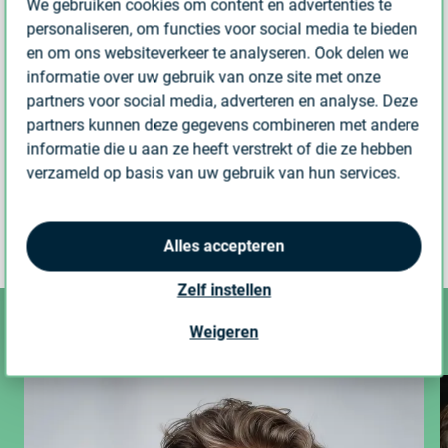
We gebruiken cookies om content en advertenties te
een DKTI- subsidie gezien het innovatieve karakter. Voor
personaliseren, om functies voor social media te bieden
alle betrokken partijen weer een mooie stap om
en om ons websiteverkeer te analyseren. Ook delen we
Nederland nog verder vooruit te helpen in de
informatie over uw gebruik van onze site met onze
partners voor social media, adverteren en analyse. Deze
energietransitie
.
partners kunnen deze gegevens combineren met andere
informatie die u aan ze heeft verstrekt of die ze hebben
verzameld op basis van uw gebruik van hun services.
TAGS:
E-MOBILITY
INNOVATIE
ENERGIETRANSITIE
TRANSPORT EN LOGISTIEK
SMART GRID
Alles accepteren
Zelf instellen
Ook interessant
Weigeren