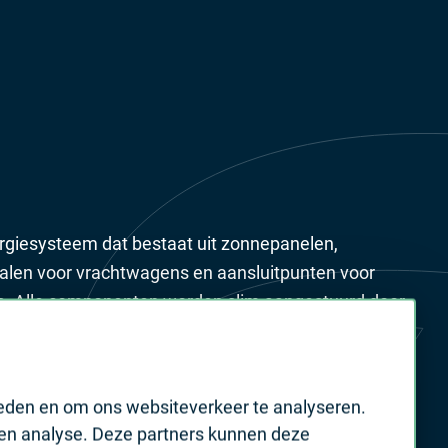
rgiesysteem dat bestaat uit zonnepanelen,
dpalen voor vrachtwagens en aansluitpunten voor
’s. Alle componenten worden slim aangestuurd door
teem, om zo het maximale uit de oplossing te
d van het elektriciteitsnet te minimaliseren.
ieden en om ons websiteverkeer te analyseren.
 en analyse. Deze partners kunnen deze