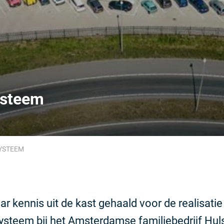
systeem
SYSTEEM
ar kennis uit de kast gehaald voor de realisatie
systeem bij het Amsterdamse familiebedrijf Hulsh