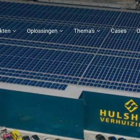
kten
Oplossingen
Thema's
Cases
O