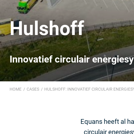
Hulshoff
Innovatief circulair energie
HOME
CASES
HULSHOFF: INNOVATIEF CIRCULAIR ENERGIE
Equans heeft al ha
circulair energie