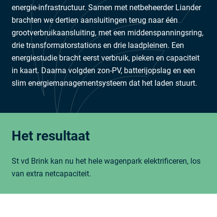
energie-infrastructuur. Samen met netbeheerder Liander
brachten we dertien aansluitingen terug naar één
grootverbruikaansluiting, met een middenspanningsring,
drie transformatorstations en drie laadpleinen. Een
energiestudie bracht eerst verbruik, pieken en capaciteit
in kaart. Daarna volgden zon-PV, batterijopslag en een
slim energiemanagementsysteem dat het laden stuurt.
Neem contact op:
Het resultaat
Leon Sluiman
Project & Business Development
St vd Brink kan nu het hele wagenpark elektrificeren, los
+31 6 48871854
van extra netcapaciteit.
-
Eén aansluiting
: één grootverbruikaansluiting
vervangt dertien losse aansluitingen, met lagere