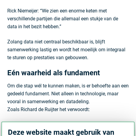
Rick Niemeijer: “We zien een enorme keten met
verschillende partijen die allemaal een stukje van de
data in het bezit hebben.”
Zolang data niet centraal beschikbaar is, blijft
samenwerking lastig en wordt het moeilijk om integraal
te sturen op prestaties van gebouwen.
Eén waarheid als fundament
Om die stap wél te kunnen maken, is er behoefte aan een
gedeeld fundament. Niet alleen in technologie, maar
vooral in samenwerking en datadeling.
Zoals Richard de Ruijter het verwoordt:
“Al die partijen moeten kunnen leunen op één waarheid.
Deze website maakt gebruik van
En die ene waarheid moet realtime data zijn.”