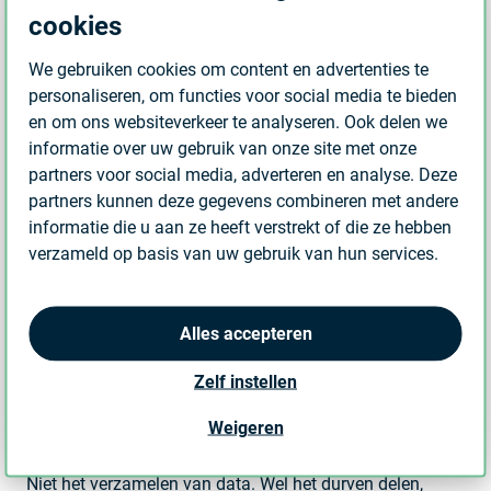
cookies
Realtime inzicht maakt het mogelijk om:
We gebruiken cookies om content en advertenties te
• sneller te reageren op afwijkingen
personaliseren, om functies voor social media te bieden
• onderhoud beter te plannen
en om ons websiteverkeer te analyseren. Ook delen we
• prestaties continu te optimaliseren
informatie over uw gebruik van onze site met onze
partners voor social media, adverteren en analyse. Deze
Daarmee verschuift property management van een
partners kunnen deze gegevens combineren met andere
uitvoerende rol naar een meer strategische positie,
informatie die u aan ze heeft verstrekt of die ze hebben
waarin gestuurd wordt op waarde, duurzaamheid en
verzameld op basis van uw gebruik van hun services.
gebruikerservaring.
Van inzicht naar impact
Alles accepteren
De stap naar datagedreven vastgoed vraagt dus niet
Zelf instellen
alleen om technologie, maar vooral om een andere
manier van samenwerken, sturen en denken.
Weigeren
De grootste uitdaging?
Niet het verzamelen van data. Wel het durven delen,