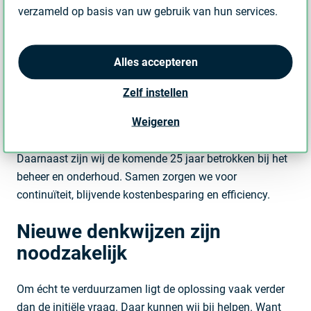
verzameld op basis van uw gebruik van hun services.
halen.
In Meppel heeft Equans
voor Isala een all-electric
Alles accepteren
ziekenhuis gerealiseerd
. Het eerste volledig gasloze
ziekenhuis van Nederland, dat voldoet aan hoge zorg- en
Zelf instellen
duurzaamheidsnormen. We hebben een slim, innovatief
Weigeren
energiesysteem ontworpen en geïmplementeerd zodat
het ziekenhuis ook bij stroomuitval blijft draaien.
Daarnaast zijn wij de komende 25 jaar betrokken bij het
beheer en onderhoud. Samen zorgen we voor
continuïteit, blijvende kostenbesparing en efficiency.
Nieuwe denkwijzen zijn
noodzakelijk
Om écht te verduurzamen ligt de oplossing vaak verder
dan de initiële vraag. Daar kunnen wij bij helpen. Want