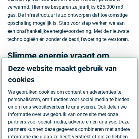
verwarmd. Hiermee besparen ze jaarlijks 625.000 m3
gas. De infrastructuur is zo ontworpen dat toekomstige
opschaling mogelijk is. Stap voor stap werken we aan
een onafhankelijke energievoorziening. Met de nieuwste
technologieën én zonder de bedrijfsvoering te verstoren.
Slimme energie vraagt om
slimme aansturing
Deze website maakt gebruik van
cookies
Elektrificeren is slechts één kant van het verhaal. Slimme
aansturing is net zo belangrijk. Samen vormen ze de
We gebruiken cookies om content en advertenties te
kern voor succes. Welke afnemer krijgt wanneer stroom,
personaliseren, om functies voor social media te bieden
hoe wordt opslag goed benut en hoe worden pieken en
en om ons websiteverkeer te analyseren. Ook delen we
dalen gemanaged? De energietransitie gaat hand in
informatie over uw gebruik van onze site met onze
partners voor social media, adverteren en analyse. Deze
hand met de digitale transitie. Dat vraagt om innovatieve
partners kunnen deze gegevens combineren met andere
oplossingen, goed advies bij het uitstippelen van een
informatie die u aan ze heeft verstrekt of die ze hebben
heldere route én de juiste technische kennis in huis